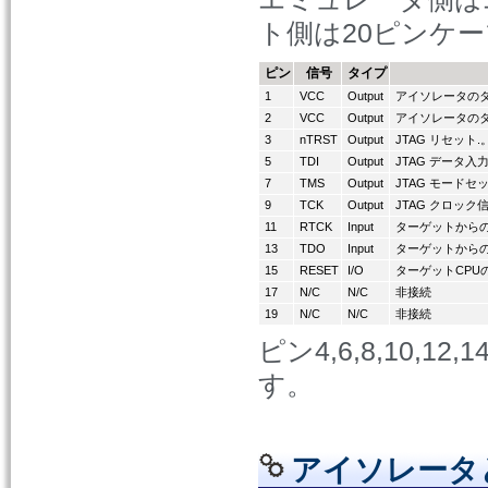
ト側は20ピンケ
ピン
信号
タイプ
1
VCC
Output
アイソレータの
2
VCC
Output
アイソレータの
3
nTRST
Output
JTAG リセッ
5
TDI
Output
JTAG データ入
7
TMS
Output
JTAG モードセ
9
TCK
Output
JTAG クロック
11
RTCK
Input
ターゲットから
13
TDO
Input
ターゲットから
15
RESET
I/O
ターゲットCPU
17
N/C
N/C
非接続
19
N/C
N/C
非接続
ピン4,6,8,10,1
す。
アイソレータと