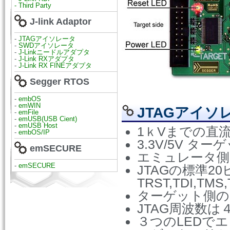
- Third Party
J-link Adaptor
-
JTAGアイソレータ
-
SWDアイソレータ
-
J-Linkニードルアダプタ
-
J-Link RXアダプタ
-
J-Link RX FINEアダプタ
Segger RTOS
-
embOS
-
emWIN
JTAGアイソ
-
emFile
-
emUSB(USB Cient)
-
emUSB Host
1ｋVまでの直
-
embOS/IP
3.3V/5V タ
emSECURE
エミュレータ側
-
emSECURE
JTAGの標準2
TRST,TDI,TM
ターゲット側の
JTAG周波数は
３つのLEDで