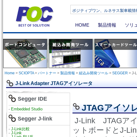
ポジティブワン、ルネサス製車載情報機器向け
HOME
製品情報
ソリ
Home
>
SCIOPTA
>
パートナー
>
製品情報
>
組込み開発ツール
>
SEGGER
>
J-
J-Link Adapter JTAGアイソレータ
Segger IDE
JTAGアイソ
-
Embedded Studio
Segger J-link
J-Link JTA
ットボードとJ-L
-
J-Link比較
-
J-Link
-
J-Link PLUS