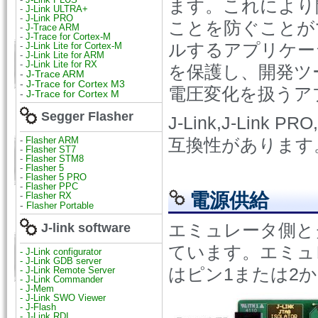
ます。これにより
-
J-Link ULTRA+
-
J-Link PRO
ことを防ぐことが
-
J-Trace ARM
-
J-Trace for Cortex-M
ルするアプリケー
-
J-Link Lite for Cortex-M
-
J-Link Lite for ARM
-
J-Link Lite for RX
を保護し、開発ツ
-
J-Trace ARM
-
J-Trace for Cortex M3
電圧変化を扱うア
-
J-Trace for Cortex M
Segger Flasher
J-Link,J-Link PR
-
Flasher ARM
互換性があります
-
Flasher ST7
-
Flasher STM8
-
Flasher 5
-
Flasher 5 PRO
-
Flasher PPC
電源供給
-
Flasher RX
-
Flasher Portable
エミュレータ側と
J-link software
ています。エミュ
- J-Link configurator
- J-Link GDB server
はピン1または2
- J-Link Remote Server
- J-Link Commander
- J-Mem
- J-Link SWO Viewer
- J-Flash
- J-Link RDI