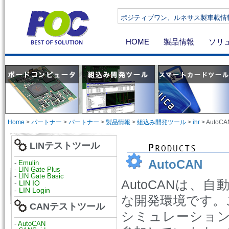
ポジティブワン、ルネサス製車載情報機器向け
HOME
製品情報
ソリ
Home
>
パートナー
>
パートナー
>
製品情報
>
組込み開発ツール
>
ihr
>
AutoCA
LINテストツール
AutoCAN
-
Emulin
-
LIN Gate Plus
-
LIN Gate Basic
AutoCANは、
-
LIN IO
-
LIN Login
な開発環境です。
CANテストツール
シミュレーショ
-
AutoCAN