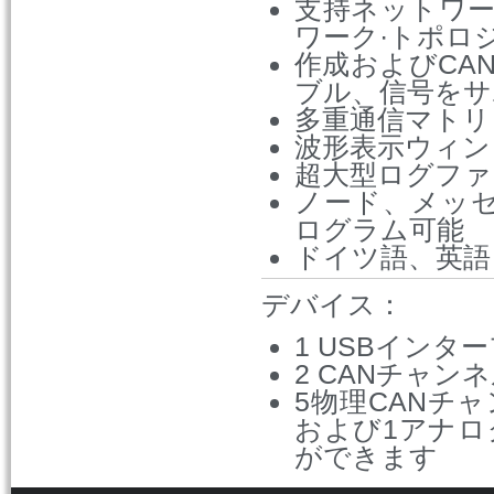
支持ネットワ
ワーク·トポロ
作成およびCA
ブル、信号をサ
多重通信マトリ
波形表示ウィン
超大型ログファ
ノード、メッ
ログラム可能
ドイツ語、英語
デバイス：
1 USBインタ
2 CANチャン
5物理CANチャ
および1アナ
ができます