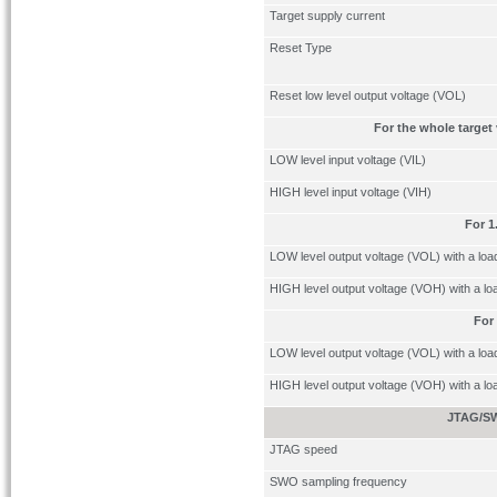
Target supply current
Reset Type
Reset low level output voltage (VOL)
For the whole target 
LOW level input voltage (VIL)
HIGH level input voltage (VIH)
For 1
LOW level output voltage (VOL) with a lo
HIGH level output voltage (VOH) with a l
For 
LOW level output voltage (VOL) with a lo
HIGH level output voltage (VOH) with a l
JTAG/SW
JTAG speed
SWO sampling frequency