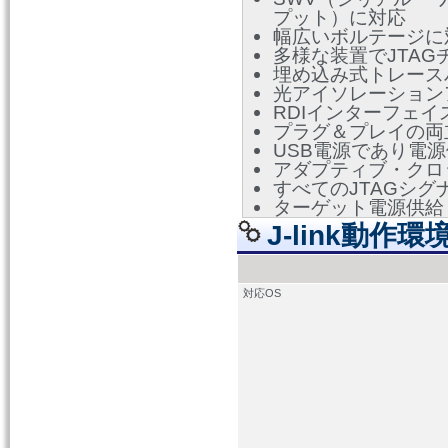
プット）に対応
幅広いボルテージに対応
多様な装置でJTAG
埋め込み式トレース
光アイソレーション
RDIインターフェイ
プラグ＆プレイの両
USB電源であり電
アダプティブ・クロ
すべてのJTAGシ
ターゲット電源供給；
J-link動作環
対応OS