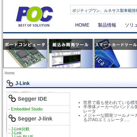
ポジティブワン、ルネサス製車載情報機器向け
HOME
製品情報
ソリ
Home
J-Link
Segger IDE
世界で最も使われている標準
半導体メーカーのバンドル製
-
Embedded Studio
レータ
メジャーな開発ツールメー
Segger J-link
るJTAGエミュレータ.....
-
J-Link比較
-
J-Link
-
J-Link PLUS