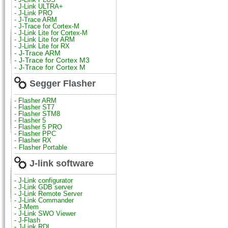
-
J-Link ULTRA+
-
J-Link PRO
-
J-Trace ARM
-
J-Trace for Cortex-M
-
J-Link Lite for Cortex-M
-
J-Link Lite for ARM
-
J-Link Lite for RX
-
J-Trace ARM
-
J-Trace for Cortex M3
-
J-Trace for Cortex M
Segger Flasher
-
Flasher ARM
-
Flasher ST7
-
Flasher STM8
-
Flasher 5
-
Flasher 5 PRO
-
Flasher PPC
-
Flasher RX
-
Flasher Portable
J-link software
- J-Link configurator
- J-Link GDB server
- J-Link Remote Server
- J-Link Commander
- J-Mem
- J-Link SWO Viewer
- J-Flash
- J-Link RDI