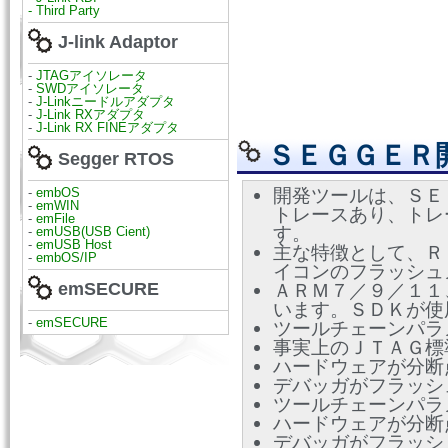
- Third Party
J-link Adaptor
-
JTAGアイソレータ
-
SWDアイソレータ
-
J-Linkニードルアダプタ
-
J-Link RXアダプタ
-
J-Link RX FINEアダプタ
ＳＥＧＧＥＲ開
Segger RTOS
開発ツールは、ＳＥ
-
embOS
-
emWIN
トレースあり、トレ
-
emFile
す。
-
emUSB(USB Cient)
-
emUSB Host
主な特徴として、Ｒ
-
embOS/IP
イコンのフラッシュ
emSECURE
ＡＲＭ７／９／１１、C
います。ＳＤＫが使
-
emSECURE
ツールチェーンパラ
事実上のＪＴＡＧ標準
ハードウェアが分断
デバッガがフラッシ
ツールチェーンパラ
ハードウェアが分断
デバッガがフラッシ