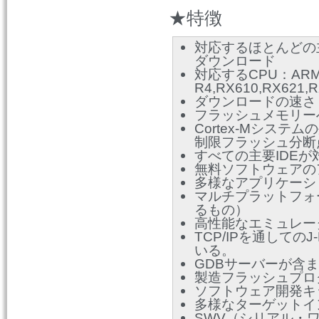
★特徴
対応するほとんどの
ダウンロード
対応するCPU：ARM7/9/1
R4,RX610,RX621,R
ダウンロードの速
フラッシュメモリー
Cortex-Mシステ
制限フラッシュ分断
すべての主要IDEが
無料ソフトウェア
多様なアプリケーシ
マルチプラットフォームが
るもの）
高性能なエミュレー
TCP/IPを通して
いる。
GDBサーバーが含
製造フラッシュプログ
ソフトウェア開発キ
多様なターゲットイン
SWV（シリアル・